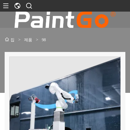
>
제품
>
98
집