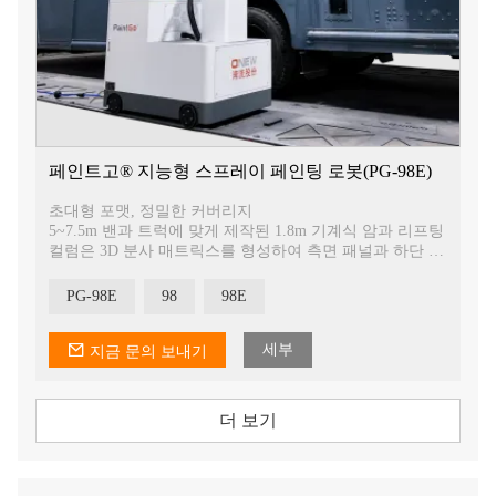
페인트고® 지능형 스프레이 페인팅 로봇(PG-98E)
초대형 포맷, 정밀한 커버리지
5~7.5m 밴과 트럭에 맞게 제작된 1.8m 기계식 암과 리프팅
컬럼은 3D 분사 매트릭스를 형성하여 측면 패널과 하단 스
커트를 손쉽게 처리합니다. 단일 장치로 5~7.5m 차량에 적
용 가능하며, 분사 효율을 40% 향상시킵니다!
PG-98E
98
98E
일체 포함 비전 + 동적 경로 보상
고정밀 3D 비전 시스템을 탑재하여 차량 윤곽을 자동으로
세부
식별합니다. 실시간 동적 경로 보정 알고리즘은 최적의 분
지금 문의 보내기
사 궤적을 생성하여 도료 필름 두께 오차를 최소화합니다.
<5μm. Say goodbye to manual oversights like missed spots or
paint runs.
더 보기
다양한 시나리오에 대한 적응성, 유연성 및 효율성
OEM 및 애프터마켓 도장 작업 모두에 호환되며, 생산 라
인 워크플로우나 정비소 맞춤형 작업에 완벽하게 통합됩니
다. 24시간 연중무휴 안정적인 작동을 보장합니다.