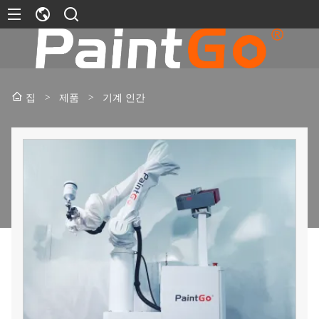
>
제품
>
기계 인간
집